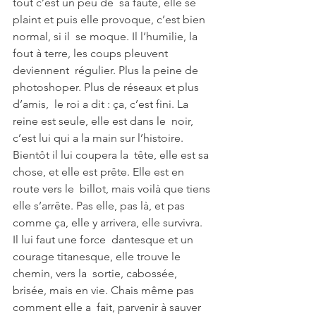
tout c’est un peu de  sa faute, elle se 
plaint et puis elle provoque, c’est bien 
normal, si il  se moque. Il l’humilie, la 
fout à terre, les coups pleuvent 
deviennent  régulier. Plus la peine de 
photoshoper. Plus de réseaux et plus 
d’amis,  le roi a dit : ça, c’est fini. La 
reine est seule, elle est dans le  noir, 
c’est lui qui a la main sur l’histoire. 
Bientôt il lui coupera la  tête, elle est sa 
chose, et elle est prête. Elle est en 
route vers le  billot, mais voilà que tiens 
elle s’arrête. Pas elle, pas là, et pas  
comme ça, elle y arrivera, elle survivra. 
Il lui faut une force  dantesque et un 
courage titanesque, elle trouve le 
chemin, vers la  sortie, cabossée, 
brisée, mais en vie. Chais même pas 
comment elle a  fait, parvenir à sauver 