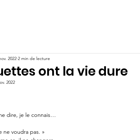
Adultes
Ressources
Boutique
Actualités
nov. 2022
2 min de lecture
uettes ont la vie dure
ov. 2022
 me dire, je le connais… 
le ne voudra pas. »