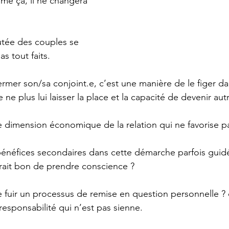
me ça, il ne changera 
utée des couples se 
s tout faits.
rmer son/sa conjoint.e, c’est une manière de le figer da
 ne plus lui laisser la place et la capacité de devenir aut
e dimension économique de la relation qui ne favorise pa
 bénéfices secondaires dans cette démarche parfois guid
serait bon de prendre conscience ?
e fuir un processus de remise en question personnelle ? c
responsabilité qui n’est pas sienne. 