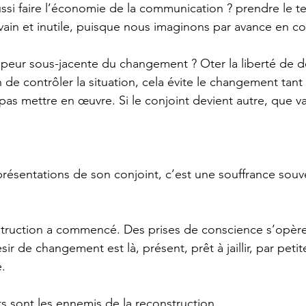
aussi faire l’économie de la communication ? prendre le 
vain et inutile, puisque nous imaginons par avance en con
e peur sous-jacente du changement ? Oter la liberté de d
n de contrôler la situation, cela évite le changement tant
as mettre en œuvre. Si le conjoint devient autre, que va-t
eprésentations de son conjoint, c’est une souffrance sou
ruction a commencé. Des prises de conscience s’opèrent
sir de changement est là, présent, prêt à jaillir, par peti
e.
s sont les ennemis de la reconstruction. 