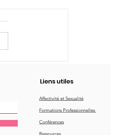
ment éduquer à la
Relationnelle,
ctive et Sexuelle ?
Liens utiles
Affectivité et Sexualité
Formations Professionnelles
Conférences
Ressources