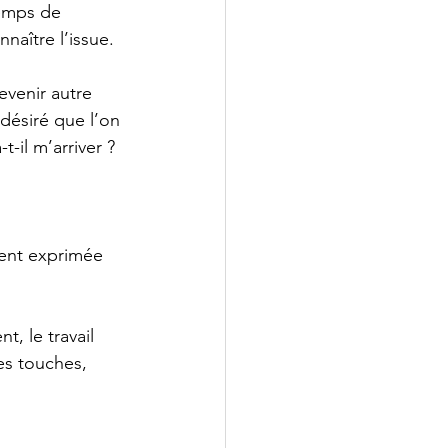
temps de 
naître l’issue.
evenir autre 
 désiré que l’on 
-il m’arriver ?
vent exprimée 
, le travail 
tes touches, 