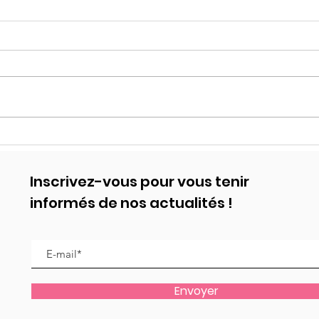
Regard sur la DARK
Com
ROMANCE
Vie 
Affe
Inscrivez-vous pour vous tenir
informés de nos actualités !
Envoyer