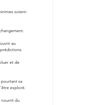
minimes soient-
u changement.
ouvrir au 
prédictions.
luer et de 
t pourtant sa 
d’être exploré.
 nourrit du 