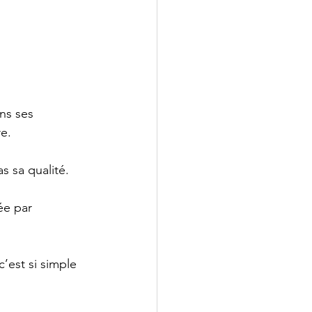
ns ses 
re.
s sa qualité.
ée par 
’est si simple 