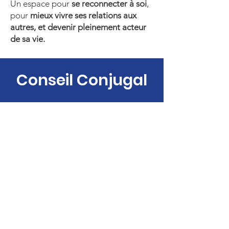
Un espace pour
se reconnecter à soi
,
pour
mieux vivre ses relations aux
autres, et devenir pleinement acteur
de sa vie.
Conseil Conjugal
« On a beaucoup d’amour l’un
pour l’autre mais on a du mal à
communiquer calmement. »
« On ne se comprend plus, nos
chemins s’éloignent … »
« On se dispute sans arrêt. On
voudrait éviter ça devant les
enfants. »