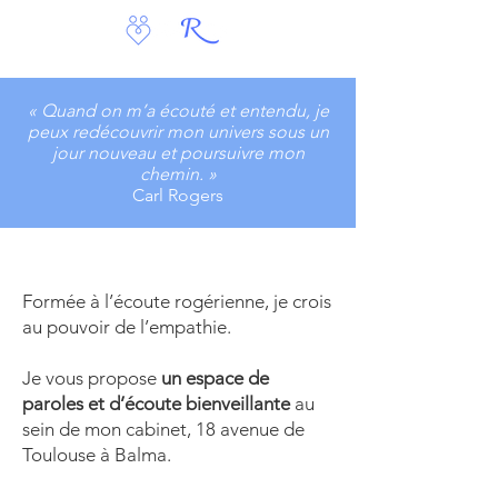
« Quand on m’a écouté et entendu, je
peux redécouvrir mon univers sous un
jour nouveau et poursuivre mon
chemin. »
Carl Rogers
Formée à l’écoute rogérienne, je crois
au pouvoir de l’empathie.
Je vous propose
un espace de
paroles et d’écoute bienveillante
au
sein de mon cabinet, 18 avenue de
Toulouse à Balma.