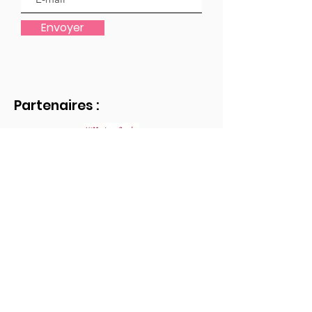
Envoyer
Partenaires :
Comment travaille-t-on avec nos
partenaires ?
Cliquez ici