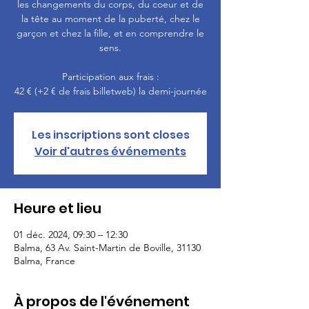
les changements du corps, du coeur et de
la tête au moment de la puberté, chez le
garçon et chez la fille, et en comprendre le
sens.
Participation aux frais :
42 € (+2 € de frais billetweb) la demi-journée
Les inscriptions sont closes
Voir d'autres événements
Heure et lieu
01 déc. 2024, 09:30 – 12:30
Balma, 63 Av. Saint-Martin de Boville, 31130
Balma, France
À propos de l'événement