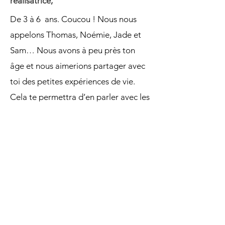
réalisatrice,
De 3 à 6 ans. Coucou ! Nous nous
appelons Thomas, Noémie, Jade et
Sam… Nous avons à peu près ton
âge et nous aimerions partager avec
toi des petites expériences de vie.
Cela te permettra d’en parler avec les
adultes qui s’occupent de toi,
d’exprimer tes émotions, de raconter
à ton tour ce que tu vis à l’école ou à
la maison…
Retour