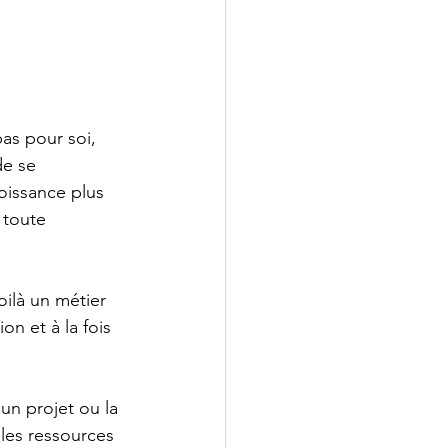
pas pour soi, 
de se 
oissance plus 
 toute 
oilà un métier 
on et à la fois 
’un projet ou la 
 les ressources 