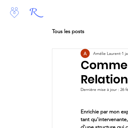
Interventions Jeunes
Tous les posts
Amélie Laurent
1 j
Comment
Relation
Dernière mise à jour :
26 f
Enrichie par mon exp
tant qu'intervenante,
d'une structure qui 