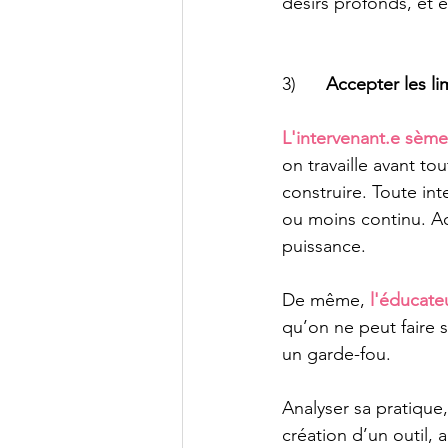
désirs profonds, et é
3)      
Accepter les li
L'intervenant.e sème
on travaille avant to
construire. Toute int
ou moins continu. Ac
puissance.
De même,
 l'éducate
qu’on ne peut faire se
un garde-fou.
Analyser sa pratique, 
création d’un outil, 