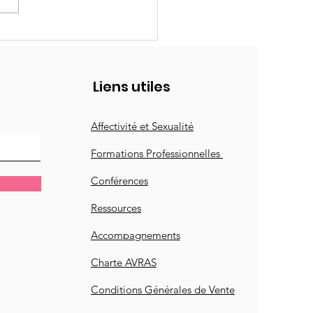
I, un outil au service
'EVRAS !
Liens utiles
Affectivité et Sexualité
Formations Professionnelles
Conférences
Ressources
Accompagnement
s
Charte AVRAS
​Conditions Générales de Vente