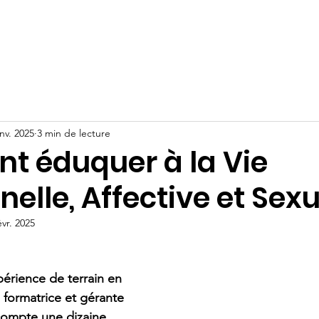
Adultes
Ressources
Boutique
Actualités
anv. 2025
3 min de lecture
 éduquer à la Vie
nelle, Affective et Sexu
évr. 2025
érience de terrain en 
 formatrice et gérante 
compte une dizaine 