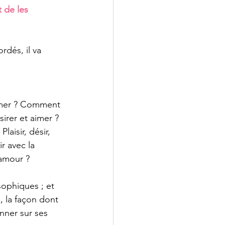
 de les 
rdés, il va 
imer ? Comment 
sirer et aimer ? 
laisir, désir, 
 avec la 
 amour ?
sophiques ; et 
, la façon dont 
nner sur ses 